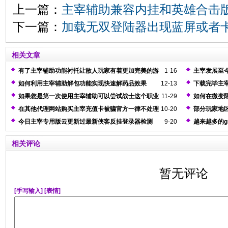
上一篇：
主宰辅助兼容内挂和英雄合击
下一篇：
加载无双登陆器出现蓝屏或者
相关文章
有了主宰辅助功能衬托让散人玩家有着更加完美的游
1-16
主宰发展至
戏感觉
如何利用主宰辅助解包功能实现快速解药品效果
12-13
下载完毕主
如果您是第一次使用主宰辅助可以尝试战士这个职业
11-29
如何在微变
恼
在其他代理网站购买主宰充值卡被骗官方一律不处理
10-20
部分玩家地
决办法
今日主宰专用版云更新过最新侠客反挂登录器检测
9-20
越来越多的
相关评论
暂无评论
[手写输入]
[表情]