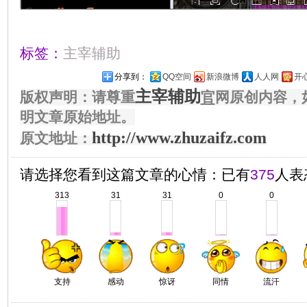
标签：
主宰辅助
分享到：
QQ空间
新浪微博
人人网
开
主宰辅助
版权声明：请尊重
官
网原创内容，
明文章原始地址。
http://www.zhuzaifz.com
原文地址：
请选择您看到这篇文章的心情：已有
375
人表
313
31
31
0
0
支持
感动
惊讶
同情
流汗