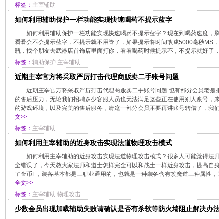
标签：
主宰辅助
如何利用辅助保护一栏功能实现快速喝药不提示蓝字
如何利用辅助保护一栏功能实现快速喝药不提示蓝字？现在到喝药速度，刷
看看会不会提示蓝字，不提示就不用管了，如果提示将时间改成5000毫秒MS，喝
瓶，找个朋友去武器店首饰店里面打你，看看喝药时候提示不，不提示就好了，可
标签：
辅助保护
主宰辅助
近期主宰官方将采取严厉打击代理商贩卖二手账号问题
近期主宰官方将采取严厉打击代理商贩卖二手账号问题.也有部分会员老是
的售后压力，无论我们招聘多少客服人员也无法满足这些正在使用别人账号，
的游戏环境，以及完美的售后服务，请这一部分会员不要再讲账号转借了，我们在
文>>
标签：
主宰辅助
如何利用主宰辅助的近身攻击实现法道物理攻击模式
如何利用主宰辅助的近身攻击实现法道物理攻击模式？很多人可能觉得法
全错误了，今天教大家法师和道士怎样完全可以和战士一样近身攻击，提高自
了金币F，装备基本都是三职业通用的，也就是一种装备含有攻魔道三种属性，这
全文>>
标签：
主宰辅助
物理攻击
少数会员出现加载辅助失败请确认是否有杀软等防火墙阻止解决办