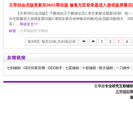
主宰挂会员版更新至0601翠丝版 修复无双登录器进入游戏蓝屏重启
【主宰0601会员版】下载地址①下载地址②1.本次更新过最新GOM、统一
分无双服进入游戏蓝屏问题3.增加全新百余种验证码格式(会员版功能强大、10
买）...
阅读全文>>
标签：
主宰辅助官方网站
第3/9页 每页10条,共84条记录
1
2
3
4
七剑辅助
|
GEE剑客官网
|
GEE助手
|
七星辅助
|
十彩辅助
|
晴天辅助
|
一刀插件
|
主宰挂
专业研究互联辅
主宰辅助