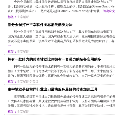
少数会员出现加载辅助失败请确认是否有杀软等防火墙阻止解决办法如下：解
开，找到驱动模块，拉大驱动名称，按键盘上的G，找到里面的GameGuardNet
表)”（提示删除成功）；然后还是选择GameGuardNet.dat右键“卸载...
阅读全文
标签：
主宰辅助
部分会员打开主宰软件图标消失解决办法
部分会员打开主宰软件图标消失解决办法如下：其实很简单卸载杀毒即可
因为防止别人破解，加了壳，因为有些杀毒无法识别，故采用报毒删除还有些
服说不是杀毒的原因，说半天对于这类会员我们采取的做法是“随便你”好了，各位
>>
标签：
主宰辅助
拥有一款给力的传奇辅助比你拥有一套强力的装备实用的多
拥有一款给力的传奇辅助比你拥有一套强力的装备实用的多，不但打架给
拥有了主宰辅助，你传奇游戏中就等于拥有了装备还有帮手，单开主宰的情况下
吹的，玩家可以亲身去体验，真正的体会到健步如飞，出刀一路火花带闪电的牛逼
标签：
主宰辅助免费版
主宰辅助是目前同行业出刀最快服务最好的传奇加速工具
主宰辅助是目前同行业出刀最快服务最好的传奇加速工具已经有很多年的
广大传奇玩家的喜爱，其次这款软件的兼容性非常好，支持市面所有电脑操作系统，
使用，采用云端过检测技术，通杀所有反外挂引擎，真正做到完美防封，一键秒过。
标签：
主宰辅助