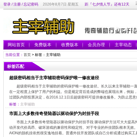
登录
/
注册
/
忘记密码
2026年8月7日 星期五
距『七夕情人节』还有12天
网站首页
免费版本
收费版本
会员办理
主宰动态
当前位置：
首页
> 标签：主宰辅助
标签匹配
超级密码相当于主宰辅助密码保护唯一修改途径
超级密码相当于主宰辅助的密码保护唯一修改途径。长久以来主宰辅助一
在一定程度上保护了用户的利益。但是规定背后造成的弊端也展现出来，例如
过团队内部投票决定，在2016.12.1日后超级密码可提供修改服务。为防止恶意修
标签：
主宰辅助
市面上大多数传奇登陆器以驱动保护为封挂手段
市面上大多数传奇登陆器以驱动保护为封挂手段.驱动保护方法可大大提高
动开发代价高昂、破坏游戏的兼容性和稳定性、对于专业的外挂团队根本无效。
AION的脱机挂依然很安逸地挂着。普通外挂开发团队或自己分析或通过购买工具