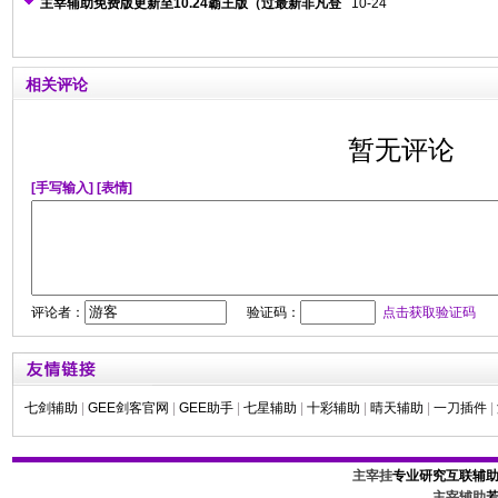
闪退情况）
器检测）
主宰辅助免费版更新至10.24霸王版（过最新非凡登
10-24
录器检测）
相关评论
暂无评论
[手写输入]
[表情]
评论者：
验证码：
点击获取验证码
七剑辅助
|
GEE剑客官网
|
GEE助手
|
七星辅助
|
十彩辅助
|
晴天辅助
|
一刀插件
|
主宰挂
专业研究互联辅
主宰辅助