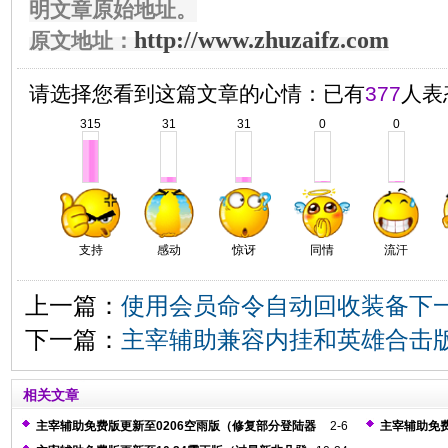
明文章原始地址。
http://www.zhuzaifz.com
原文地址：
请选择您看到这篇文章的心情：已有
377
人表
315
31
31
0
0
支持
感动
惊讶
同情
流汗
上一篇：
使用会员命令自动回收装备下
下一篇：
主宰辅助兼容内挂和英雄合击
相关文章
主宰辅助免费版更新至0206空雨版（修复部分登陆器
2-6
主宰辅助免费