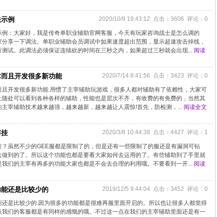
法示例
2020/10/9 19:43:12 点击：3606 评论：0
示例：大家好，我是传奇单职业辅助官网客服，今天有玩家咨询战士是怎么调的
家分享一下调法。单职业辅助会员调试中如果速度超出范围，显示超速攻击掉线，
测试。此调法必须保证连续砍的时间在三秒之内，如果超过三秒就会出现...
阅读
术而且开发很多新功能
2020/7/14 8:41:56 点击：3423 评论：0
而且开发很多新功能.用惯了主宰辅助玩游戏，很多人都对辅助有了依赖性，大家可
上随处可以看到各种各样的辅助，性能也是层次不齐，有收费的有免费的，当然其
主宰辅助技术越来越强，越来越新，越来越让人震惊!首先，防检测，...
阅读全文
宰挂
2020/3/8 10:44:38 点击：4427 评论：1
？虽然不少的GEE服都是限制了的，但是还有一些限制了的服还是有漏洞可钻
去做到的了。所以这个功能也都是要看大家如何去运用的了。有些辅助到了手里就
我们的主宰有再多的功能大家也都是不会去合理的利用哦。不要看到一开...
阅读
功能还是比较少的
2019/12/5 9:44:04 点击：3452 评论：0
能还是比较少的.因为很多的功能都是很难再服里面开启的。所以也让很多人都觉得
点我们的客服都是有同样的感慨的哦。不过这一点在我们的主宰辅助里面还是有一