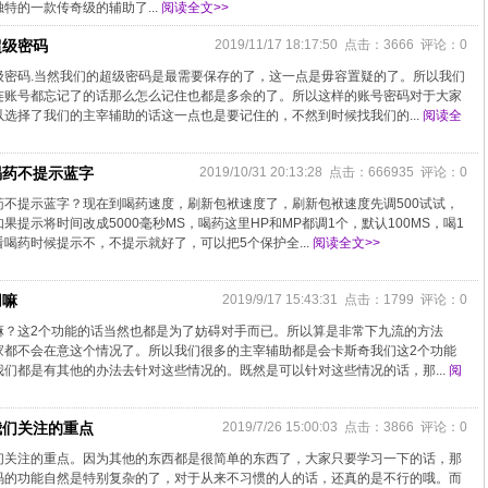
特的一款传奇级的辅助了...
阅读全文>>
超级密码
2019/11/17 18:17:50 点击：3666 评论：0
级密码.当然我们的超级密码是最需要保存的了，这一点是毋容置疑的了。所以我们
连账号都忘记了的话那么怎么记住也都是多余的了。所以这样的账号密码对于大家
选择了我们的主宰辅助的话这一点也是要记住的，不然到时候找我们的...
阅读全
喝药不提示蓝字
2019/10/31 20:13:28 点击：666935 评论：0
不提示蓝字？现在到喝药速度，刷新包袱速度了，刷新包袱速度先调500试试，
提示将时间改成5000毫秒MS，喝药这里HP和MP都调1个，默认100MS，喝1
喝药时候提示不，不提示就好了，可以把5个保护全...
阅读全文>>
用嘛
2019/9/17 15:43:31 点击：1799 评论：0
嘛？这2个功能的话当然也都是为了妨碍对手而已。所以算是非常下九流的方法
家都不会在意这个情况了。所以我们很多的主宰辅助都是会卡斯奇我们这2个功能
们都是有其他的办法去针对这些情况的。既然是可以针对这些情况的话，那...
阅
我们关注的重点
2019/7/26 15:00:03 点击：3866 评论：0
们关注的重点。因为其他的东西都是很简单的东西了，大家只要学习一下的话，那
码的功能自然是特别复杂的了，对于从来不习惯的人的话，还真的是不行的哦。而