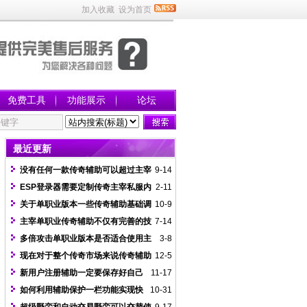
加入收藏
设为首页
免费工具
功能展示
论坛
最近更新
没有任何一款传奇辅助可以超过主宰
9-14
传奇辅助
ESP登录器需要定制传奇主宰私服内
2-11
部辅助才兼容数据
关于单职业版本一些传奇辅助基础调
10-9
法示例
主宰单职业传奇辅助不仅有完善的技
7-14
术而且开发很多新功能
多倍攻击单职业版本是否适合使用主
3-8
宰挂
现在对于整个传奇市场来说传奇辅助
12-5
功能还是比较少的
新用户注册辅助一定要保存好自己
11-17
的超级密码
如何利用辅助保护一栏功能实现快
10-31
速喝药不提示蓝字