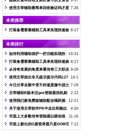
超级野蛮和自动交易野蛮可以交替使
9-17
用嘛
使用主宰辅助最简单回收验证码才是
7-26
我们关注的重点
本类推荐
打装备需要靠辅助工具来实现快速捡
8-17
取和自动回收刷元宝功能
本类排行
如何利用辅助保护一栏功能实现快
10-31
速喝药不提示蓝字
打装备需要靠辅助工具来实现快速捡
8-17
取和自动回收刷元宝功能
从传奇发展的角度来看传奇三大职业
9-20
战士无疑是最受欢迎的
使用主宰挂出非凡提示提示代码127
10-1
如何去解决
今日分享全新中变不封速度服中战士
7-29
最犀利的调法
主宰辅助B版本过gee登陆器挂机刷
2-12
元宝教学视频
使用我们家免费版辅助配合喝药插
12-21
件可以达到零血不死效果
关于使用主宰软件PK中走位和跑位
4-20
刺杀的区别和注意事项
市面上大多数传奇登陆器以驱动保
11-16
护为封挂手段
市面上新出的G盾登录器只是GOM引
7-12
擎的单独一种检测而已