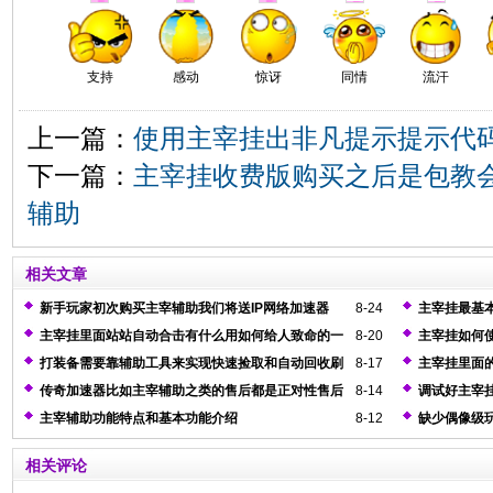
支持
感动
惊讶
同情
流汗
上一篇：
使用主宰挂出非凡提示提示代码
下一篇：
主宰挂收费版购买之后是包教
辅助
相关文章
新手玩家初次购买主宰辅助我们将送IP网络加速器
8-24
主宰挂最基
验
主宰挂里面站站自动合击有什么用如何给人致命的一
8-20
主宰挂如何
刀
打装备需要靠辅助工具来实现快速捡取和自动回收刷
8-17
主宰挂里面
元宝功能
传奇加速器比如主宰辅助之类的售后都是正对性售后
8-14
调试好主宰
好的调试方
主宰辅助功能特点和基本功能介绍
8-12
缺少偶像级
相关评论