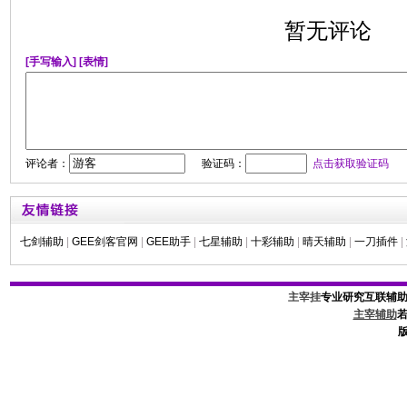
暂无评论
[手写输入]
[表情]
评论者：
验证码：
点击获取验证码
七剑辅助
|
GEE剑客官网
|
GEE助手
|
七星辅助
|
十彩辅助
|
晴天辅助
|
一刀插件
|
主宰挂
专业研究互联辅
主宰辅助