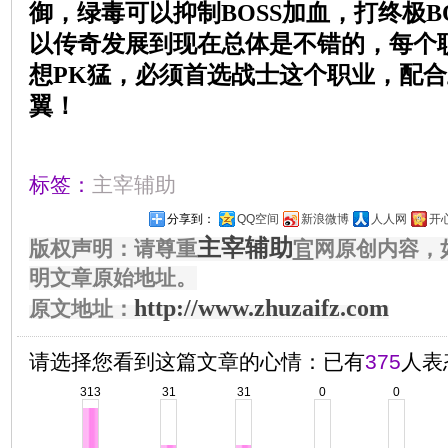
御，绿毒可以抑制
BOSS
加血，打终极
B
以传奇发展到现在总体是不错的，每个
想
PK
猛，必须首选战士这个职业，配合
翼！
标签：
主宰辅助
分享到：
QQ空间
新浪微博
人人网
开
主宰辅助
版权声明：请尊重
官
网原创内容，
明文章原始地址。
http://www.zhuzaifz.com
原文地址：
请选择您看到这篇文章的心情：已有
375
人表
313
31
31
0
0