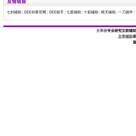
七剑辅助
|
GEE剑客官网
|
GEE助手
|
七星辅助
|
十彩辅助
|
晴天辅助
|
一刀插件
|
主宰挂
专业研究互联辅
主宰辅助