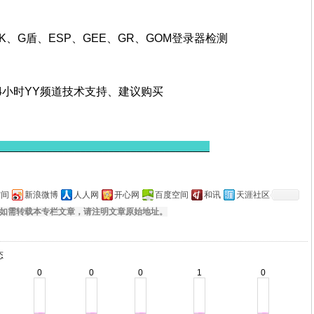
K、G盾、ESP、GE
E
、
GR
、GOM
登录器检测
24小时YY频道技术支持、建议购买
______________________________________
空间
新浪微博
人人网
开心网
百度空间
和讯
天涯社区
如需转载本专栏文章，请注明文章原始地址。
态
0
0
0
1
0