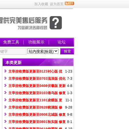
加入收藏
设为首页
免费工具
功能展示
论坛
本类更新
主宰挂收费版更新至0123衬心版 优
1-23
化移动、攻击魔法、魔法屏蔽、无限顶
主宰挂收费版更新至0703流浪版 优化
7-3
盾、更精准调节加速
gom存仓（多页仓库会自动翻页，使用存
主宰挂收费版更新至0408伏羲版 更新
4-8
()即可）
游戏界面不显示地图页面
主宰挂收费版更新至0103倦鸟版 修复
1-3
leg招英雄问题
主宰挂收费版更新至1101凌蝶版 更
11-1
新随机等待，如随机等待(1000,2000)
主宰挂收费版更新至0928晓满版 修
9-28
复飞霜呼挂崩溃问题
主宰挂收费版更新至0908北城版 修复
9-8
龙族悬浮菜单问题
主宰挂收费版更新至0801秋实版 修复
8-1
飞霜下图问题