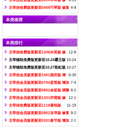
主宰挂收费版更新至0619华琴版 修
6-19
复haom6识别和数据不兼容问题
主宰挂收费版更新至0409巧琴版 修复
4-9
给力未兼容服
本类推荐
本类排行
主宰挂收费版更新至1208尔芙版 修
12-8
复1108获取物品数量问题
主宰辅助免费版更新至10.24霸王版
10-24
（过最新非凡登录器检测）
主宰辅助免费版更新至10.27彩虹版
10-27
（过最新无双登录器检测）
主宰挂会员版更新至1001国庆版 增
9-30
加绿盟反挂登录器版本号
主宰挂会员版更新至0704蛮荒版 增加
7-4
全新给力引擎检测
主宰挂会员版更新至0802余笙版 调整
8-2
GK登录器功能界面
主宰挂会员版更新至1201柠萌版 修
12-1
复神佑登录器无法捡物品问题
主宰挂收费版更新至1119喜悦版
11-19
gee加入内置游戏界面的支持
主宰挂会员版更新至0902东寻版 修复
9-2
拳头登录器移动刺杀失效问题
主宰挂会员版更新至0201春节版 增加
2-1
妖杀版本出刀速度