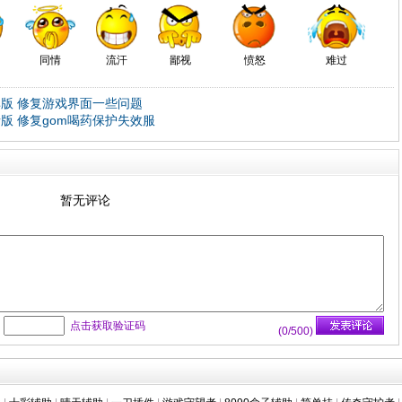
同情
流汗
鄙视
愤怒
难过
非版 修复游戏界面一些问题
版 修复gom喝药保护失效服
暂无评论
：
点击获取验证码
(
0
/500)