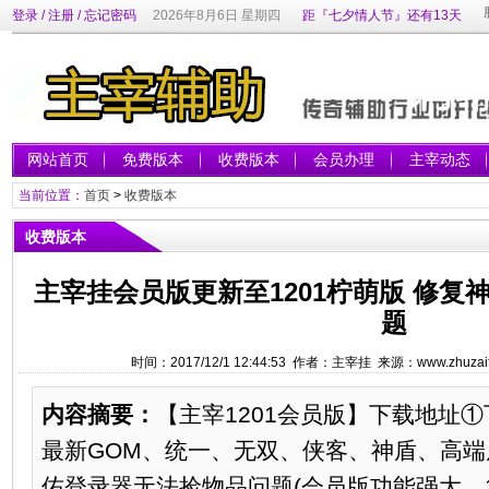
登录
/
注册
/
忘记密码
2026年8月6日 星期四
距『七夕情人节』还有13天
网站首页
免费版本
收费版本
会员办理
主宰动态
当前位置：
首页
>
收费版本
收费版本
主宰挂会员版更新至1201柠萌版 修
题
时间：2017/12/1 12:44:53 作者：主宰挂 来源：www.zhuzai
内容摘要：
【主宰1201会员版】下载地址①
最新GOM、统一、无双、侠客、神盾、高端
佑登录器无法捡物品问题(会员版功能强大、