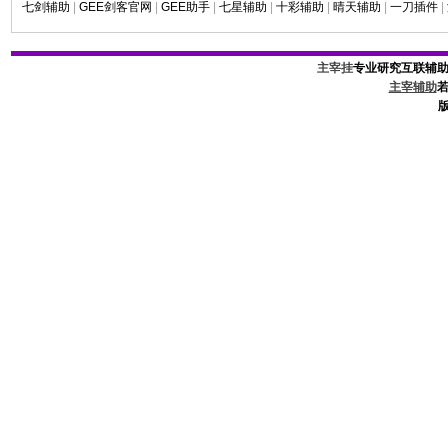
七剑辅助
|
GEE剑客官网
|
GEE助手
|
七星辅助
|
十彩辅助
|
晴天辅助
|
一刀插件
|
主宰挂
专业研究互联辅
主宰辅助