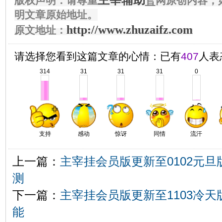
版权声明：请尊重
官
网原创内容，
明文章原始地址。
http://www.zhuzaifz.com
原文地址：
请选择您看到这篇文章的心情：已有
407
人表
314
31
31
31
0
支持
感动
惊讶
同情
流汗
上一篇：
主宰挂会员版更新至0102元旦
测
下一篇：
主宰挂会员版更新至1103冷天
能