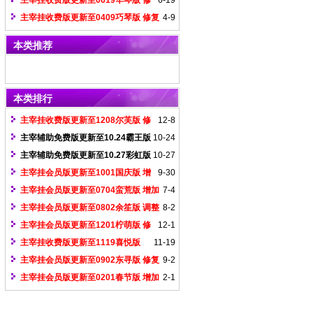
主宰挂收费版更新至0619华琴版 修
6-19
复haom6识别和数据不兼容问题
主宰挂收费版更新至0409巧琴版 修复
4-9
给力未兼容服
本类推荐
本类排行
主宰挂收费版更新至1208尔芙版 修
12-8
复1108获取物品数量问题
主宰辅助免费版更新至10.24霸王版
10-24
（过最新非凡登录器检测）
主宰辅助免费版更新至10.27彩虹版
10-27
（过最新无双登录器检测）
主宰挂会员版更新至1001国庆版 增
9-30
加绿盟反挂登录器版本号
主宰挂会员版更新至0704蛮荒版 增加
7-4
全新给力引擎检测
主宰挂会员版更新至0802余笙版 调整
8-2
GK登录器功能界面
主宰挂会员版更新至1201柠萌版 修
12-1
复神佑登录器无法捡物品问题
主宰挂收费版更新至1119喜悦版
11-19
gee加入内置游戏界面的支持
主宰挂会员版更新至0902东寻版 修复
9-2
拳头登录器移动刺杀失效问题
主宰挂会员版更新至0201春节版 增加
2-1
妖杀版本出刀速度