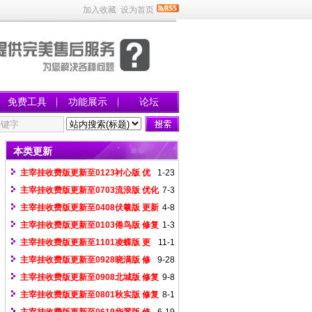
加入收藏
设为首页
免费工具
功能展示
论坛
本类更新
主宰挂收费版更新至0123衬心版 优
1-23
化移动、攻击魔法、魔法屏蔽、无限顶
主宰挂收费版更新至0703流浪版 优化
7-3
盾、更精准调节加速
gom存仓（多页仓库会自动翻页，使用存
主宰挂收费版更新至0408伏羲版 更新
4-8
()即可）
游戏界面不显示地图页面
主宰挂收费版更新至0103倦鸟版 修复
1-3
leg招英雄问题
主宰挂收费版更新至1101凌蝶版 更
11-1
新随机等待，如随机等待(1000,2000)
主宰挂收费版更新至0928晓满版 修
9-28
复飞霜呼挂崩溃问题
主宰挂收费版更新至0908北城版 修复
9-8
龙族悬浮菜单问题
主宰挂收费版更新至0801秋实版 修复
8-1
飞霜下图问题