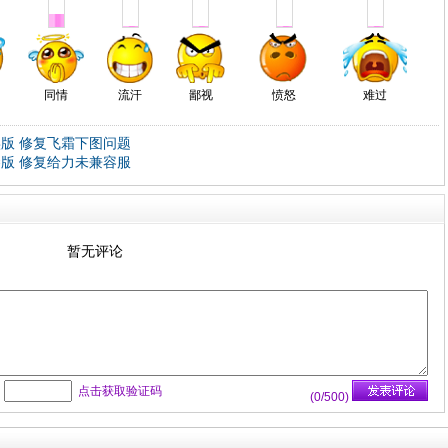
同情
流汗
鄙视
愤怒
难过
实版 修复飞霜下图问题
琴版 修复给力未兼容服
暂无评论
：
点击获取验证码
(
0
/500)