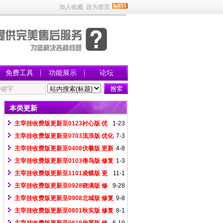
加入收藏
设为首页
免费工具
功能展示
论坛
本类更新
主宰挂收费版更新至0123衬心版 优
1-23
化移动、攻击魔法、魔法屏蔽、无限顶
主宰挂收费版更新至0703流浪版 优化
7-3
盾、更精准调节加速
gom存仓（多页仓库会自动翻页，使用存
主宰挂收费版更新至0408伏羲版 更新
4-8
()即可）
游戏界面不显示地图页面
主宰挂收费版更新至0103倦鸟版 修复
1-3
leg招英雄问题
主宰挂收费版更新至1101凌蝶版 更
11-1
新随机等待，如随机等待(1000,2000)
主宰挂收费版更新至0928晓满版 修
9-28
复飞霜呼挂崩溃问题
主宰挂收费版更新至0908北城版 修复
9-8
龙族悬浮菜单问题
主宰挂收费版更新至0801秋实版 修复
8-1
飞霜下图问题