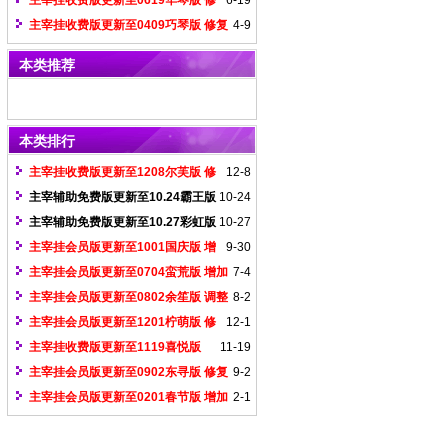
主宰挂收费版更新至0619华琴版 修
6-19
复haom6识别和数据不兼容问题
主宰挂收费版更新至0409巧琴版 修复
4-9
给力未兼容服
本类推荐
本类排行
主宰挂收费版更新至1208尔芙版 修
12-8
复1108获取物品数量问题
主宰辅助免费版更新至10.24霸王版
10-24
（过最新非凡登录器检测）
主宰辅助免费版更新至10.27彩虹版
10-27
（过最新无双登录器检测）
主宰挂会员版更新至1001国庆版 增
9-30
加绿盟反挂登录器版本号
主宰挂会员版更新至0704蛮荒版 增加
7-4
全新给力引擎检测
主宰挂会员版更新至0802余笙版 调整
8-2
GK登录器功能界面
主宰挂会员版更新至1201柠萌版 修
12-1
复神佑登录器无法捡物品问题
主宰挂收费版更新至1119喜悦版
11-19
gee加入内置游戏界面的支持
主宰挂会员版更新至0902东寻版 修复
9-2
拳头登录器移动刺杀失效问题
主宰挂会员版更新至0201春节版 增加
2-1
妖杀版本出刀速度