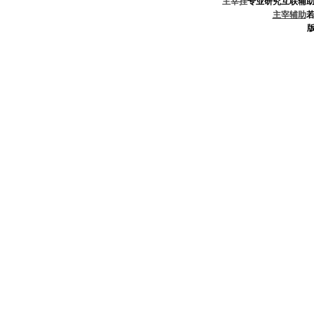
主宰挂
专业研究互联辅
主宰辅助