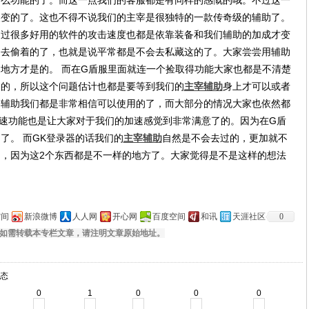
什么功能的了。而这一点我们的客服都是有同样的感慨的哦。不过这一
改变的了。这也不得不说我们的主宰是很独特的一款传奇级的辅助了。
不过很多好用的软件的攻击速度也都是依靠装备和我们辅助的加成才变
是去偷着的了，也就是说平常都是不会去私藏这的了。大家尝尝用辅助
地方才是的。 而在G盾服里面就连一个捡取得功能大家也都是不清楚
过的，所以这个问题估计也都是要等到我们的
主宰辅助
身上才可以或者
的辅助我们都是非常相信可以使用的了，而大部分的情况大家也依然都
速功能也是让大家对于我们的加速感觉到非常满意了的。因为在G盾
了。 而GK登录器的话我们的
主宰辅助
自然是不会去过的，更加就不
，因为这2个东西都是不一样的地方了。大家觉得是不是这样的想法
空间
新浪微博
人人网
开心网
百度空间
和讯
天涯社区
0
如需转载本专栏文章，请注明文章原始地址。
态
0
1
0
0
0