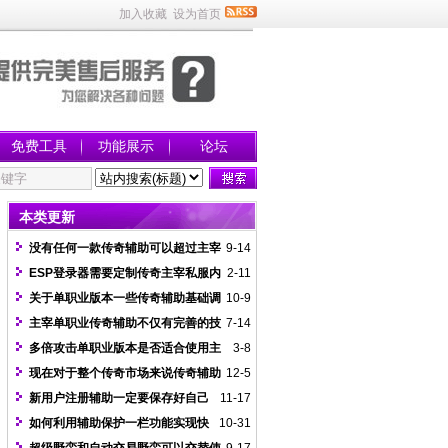
加入收藏
设为首页
免费工具
功能展示
论坛
本类更新
没有任何一款传奇辅助可以超过主宰
9-14
传奇辅助
ESP登录器需要定制传奇主宰私服内
2-11
部辅助才兼容数据
关于单职业版本一些传奇辅助基础调
10-9
法示例
主宰单职业传奇辅助不仅有完善的技
7-14
术而且开发很多新功能
多倍攻击单职业版本是否适合使用主
3-8
宰挂
现在对于整个传奇市场来说传奇辅助
12-5
功能还是比较少的
新用户注册辅助一定要保存好自己
11-17
的超级密码
如何利用辅助保护一栏功能实现快
10-31
速喝药不提示蓝字