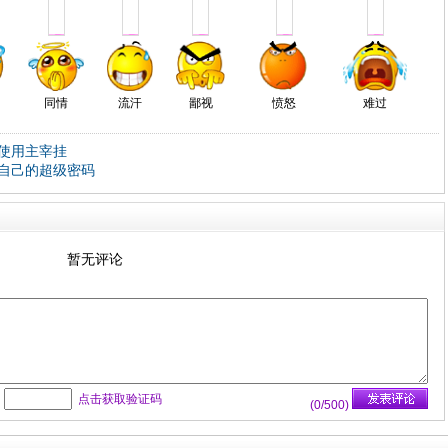
同情
流汗
鄙视
愤怒
难过
使用主宰挂
自己的超级密码
暂无评论
：
点击获取验证码
(
0
/500)