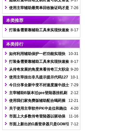
超级野蛮和自动交易野蛮可以交替使
9-17
用嘛
使用主宰辅助最简单回收验证码才是
7-26
我们关注的重点
本类推荐
打装备需要靠辅助工具来实现快速捡
8-17
取和自动回收刷元宝功能
本类排行
如何利用辅助保护一栏功能实现快
10-31
速喝药不提示蓝字
打装备需要靠辅助工具来实现快速捡
8-17
取和自动回收刷元宝功能
从传奇发展的角度来看传奇三大职业
9-20
战士无疑是最受欢迎的
使用主宰挂出非凡提示提示代码127
10-1
如何去解决
今日分享全新中变不封速度服中战士
7-29
最犀利的调法
主宰辅助B版本过gee登陆器挂机刷
2-12
元宝教学视频
使用我们家免费版辅助配合喝药插
12-21
件可以达到零血不死效果
关于使用主宰软件PK中走位和跑位
4-20
刺杀的区别和注意事项
市面上大多数传奇登陆器以驱动保
11-16
护为封挂手段
市面上新出的G盾登录器只是GOM引
7-12
擎的单独一种检测而已