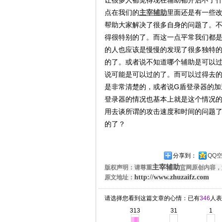
让很多人都觉得现在辅助都开启不了
点在我们的
主宰辅助
里面还是有一些
帮助大家解决了很多自身的问题了。
得很特别的了。而这一点平常我们都
的人也应该是慢慢的发现了很多独特的
的了。或者说不知道哪个辅助是可以
说可能是可以过的了。而可以过得去
是非常清楚的，或者说G盾登录器的加
登录器的情况也基本上就是这个情况的
用去谈所谓的攻击速度和时间的问题了
的了？
分享到：
QQ
主宰辅助
版权声明：请尊重
官
网原创内容，
http://www.zhuzaifz.com
原文地址：
请选择您看到这篇文章的心情：已有
346
人表
313
31
1