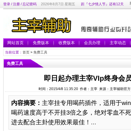
登录
/
注册
/
忘记密码
2026年8月7日 星期五
距『七夕情人节』还有12天
网站首页
免费版本
收费版本
会员办理
主宰动态
当前位置：
首页
>
免费工具
免费工具
即日起办理主宰VIp终身会
时间：2015/4/8 11:35:20 作者：主宰 来源：主宰辅助
内容摘要：
主宰挂专用喝药插件，适用于win
喝药速度高于不开挂3倍之多，绝对零血不
进去配合主卦使用效果最佳！...