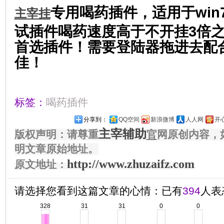
专用喝药插件，适用于win
主宰挂
试插件喝药速度高于不开挂3倍
首选插件！需要登陆器拖进去配
佳！
标签：
喝药插件
分享到：
QQ空间
新浪微博
人人网
开
主宰辅助
版权声明：请尊重
官
网原创内容，
明文章原始地址。
http://www.zhuzaifz.com
原文地址：
请选择您看到这篇文章的心情：已有
394
人表
328
31
31
0
0