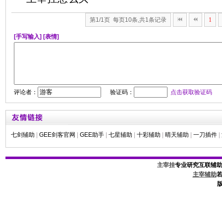
第1/1页 每页10条,共1条记录
1
[手写输入]
[表情]
评论者：
验证码：
点击获取验证码
七剑辅助
|
GEE剑客官网
|
GEE助手
|
七星辅助
|
十彩辅助
|
晴天辅助
|
一刀插件
|
主宰挂
专业研究互联辅
主宰辅助