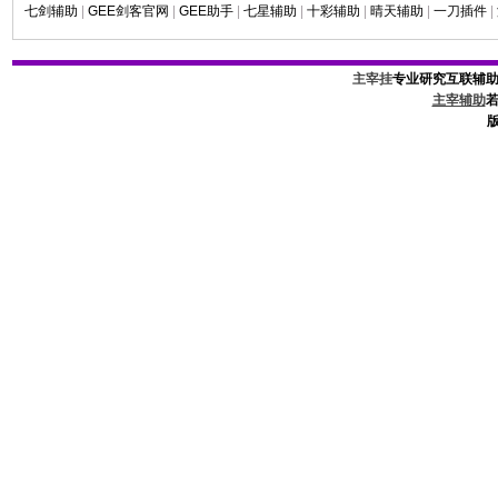
七剑辅助
|
GEE剑客官网
|
GEE助手
|
七星辅助
|
十彩辅助
|
晴天辅助
|
一刀插件
|
主宰挂
专业研究互联辅
主宰辅助