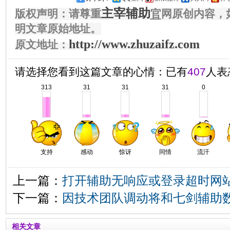
主宰辅助
版权声明：请尊重
官
网原创内容，
明文章原始地址。
http://www.zhuzaifz.com
原文地址：
请选择您看到这篇文章的心情：已有
407
人表
313
31
31
31
0
支持
感动
惊讶
同情
流汗
上一篇：
打开辅助无响应或登录超时网
下一篇：
因技术团队调动将和七剑辅助
相关文章