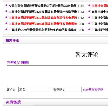
今日主宰会员版云更新过最新红字反挂提示GOM登录
8-24
主宰挂会员版
器检测
测
主宰挂免费版更新至0823云麓版 过最新统一云端登录
8-23
在超变服中
器检测
主宰挂会员版更新至0812养心版 修复部分侠客卡屏问
8-12
主宰挂免费版
题
测
主宰挂会员版更新至0808卓日版 过最新侠客登录器检
8-8
主宰挂免费版
测
主宰辅助GOM登录器挂机刷元宝装备自动回收视频教
8-5
主宰辅助过
程
相关评论
暂无评论
[手写输入]
[表情]
评论者：
验证码：
点击获取验证码