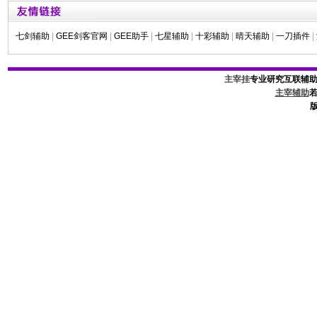
七剑辅助
|
GEE剑客官网
|
GEE助手
|
七星辅助
|
十彩辅助
|
晴天辅助
|
一刀插件
|
主宰挂
专业研究互联辅
主宰辅助