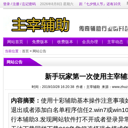
登录
/
注册
/
忘记密码
2026年8月8日 星期六
距『七夕情人节』还有10天
网站首页
免费版本
收费版本
会员办理
主宰动态
当前位置：
首页
>
网站公告
网站公告
新手玩家第一次使用主宰辅
时间：2019/10/28 16:20:38 作者：主宰辅助 来源：www.zhuza
内容摘要：
使用十彩辅助基本操作注意事项如
退出或者添加白名单程序信任2.win7或wi
行本辅助3.发现网站软件打不开或者登录异常