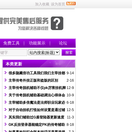
加入收藏
设为首页
免费工具
功能展示
论坛
本类更新
很多隐藏倍功工具我们我们主宰挂都
9-14
没有发布
主宰传奇外挂正版和盗版的区别
2-16
主宰传奇脱机辅助不仅pk厉害挂机脚
12-9
本也很强大
关于传奇脱机辅助基础调法心得体会
10-9
主宰辅助多倍魔法是法师职业玩家必
6-18
选功能
对于自动挂机打怪如何设置是通过辅
12-5
助录制生成脚本
其实我们辅助过G盾登陆器更新速度
11-3
还是比较快的
GK反挂登录器能稳定PK的传奇辅助
8-18
功能越来越少