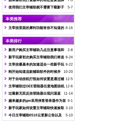
如果喜欢玩打金版本的话还是要选择
7-3
我们主宰辅助
使用我们主宰辅助就不需要下载影子
5-7
系统急救了
本类推荐
主宰挂里面的犀利功能有你不知道的
8-16
一些秘密
本类排行
新用户购买主宰辅助几点注意事项和
2-8
防盗方法
新手玩家初次购买主宰辅助我们将送
8-24
IP网络加速器
主宰挂最基本的加速适合一些新手玩
8-22
家对服的一种体验
刚开始知道这款辅助软件的时候并
10-20
不明白这款辅助软件究竟有什么魔力
对于自动挂机打怪如何设置是通过辅
12-5
助录制生成脚本
主宰辅助过GEE登陆器任意地图挂机
12-6
脚本编辑视频教程
过最新无双反挂登陆器出现闪退蓝
11-14
屏情况解决办法
越来越多的gm采用侠客登录器作为首
9-1
选开区工具
新手玩家如何设置主宰辅助快速捡取
3-10
物品功能
今日主宰辅助0510云更新公告以及
5-10
脚本使用说明