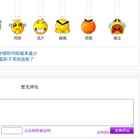
同情
流汗
鄙视
愤怒
难过
奇辅助功能越来越少
载影子系统急救了
暂无评论
：
点击获取验证码
(
0
/500)