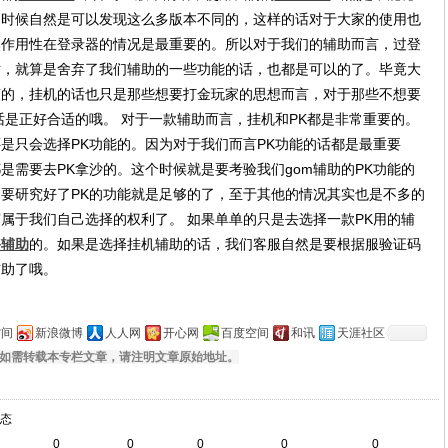
的时候自然是可以发现这么多版本不同的，这样的话对于大家的使用也
然作用性在登录器的情况是最重要的。所以对于我们的辅助而言，过登
话，就算是舍弃了我们辅助的一些功能的话，也都是可以的了。毕竟大
谨的，挂机的话也只是那些想要打金玩家的思想而言，对于那些不想要
话是正好合适的哦。 对于一款辅助而言，挂机和PK都是非常重要的。
是只会选择PK功能的。因为对于我们而言PK功能的话都是最重要
是需要去PK拿沙的。这个时候就是要考验我们gom辅助的PK功能的
要研究好了PK的功能就是足够的了，至于其他的情况其实也是不多的
属于我们自己选择的权利了。 如果单单的只是去选择一款PK用的辅
宰辅助
的。如果是选择挂机辅助的话，我们客服自然是要根据服验证码
辅助了哦。
空间
新浪微博
人人网
开心网
百度空间
和讯
天涯社区
如需转载本专栏文章，请注明文章原始地址。
态
0
0
0
0
0