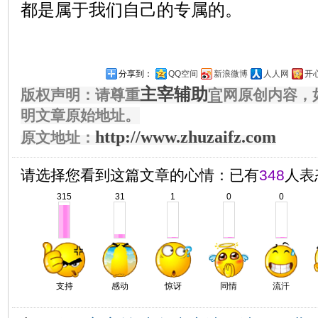
都是属于我们自己的专属的。
分享到：
QQ空间
新浪微博
人人网
开
主宰辅助
版权声明：请尊重
官
网原创内容，
明文章原始地址。
http://www.zhuzaifz.com
原文地址：
请选择您看到这篇文章的心情：已有
348
人表
315
31
1
0
0
支持
感动
惊讶
同情
流汗