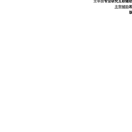
主宰挂
专业研究互联辅
主宰辅助