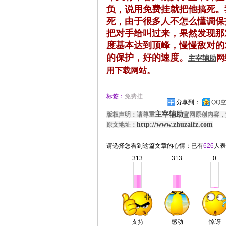
负，说用免费挂就把他搞死。
死，由于很多人不怎么懂调保
把对手给叫过来，果然发现那
度基本达到顶峰，慢慢敌对的
的保护，好的速度。
网
主宰辅助
用下载网站。
标签：
免费挂
分享到：
QQ
主宰辅助
版权声明：请尊重
官
网原创内容，
http://www.zhuzaifz.com
原文地址：
请选择您看到这篇文章的心情：已有
626
人表
313
313
0
支持
感动
惊讶