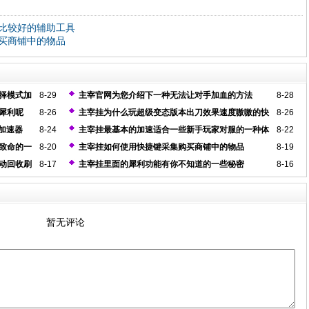
比较好的辅助工具
买商铺中的物品
择模式加
8-29
主宰官网为您介绍下一种无法让对手加血的方法
8-28
犀利呢
8-26
主宰挂为什么玩超级变态版本出刀效果速度嗷嗷的快
8-26
加速器
8-24
主宰挂最基本的加速适合一些新手玩家对服的一种体
8-22
验
致命的一
8-20
主宰挂如何使用快捷键采集购买商铺中的物品
8-19
动回收刷
8-17
主宰挂里面的犀利功能有你不知道的一些秘密
8-16
暂无评论