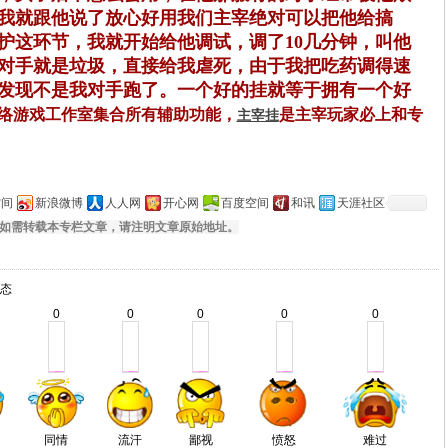
我就跟他说了放心好用我们主宰绝对可以把他给搞
护这环节，我就开始给他调试，调了
10
几分钟，叫他
对手就是垃圾，直接给我虐死，由于我把吃药调得速
发现不是我对手跑了。一个好的挂就等于拥有一个好
络游戏工作室集合所有辅助功能，
是主宰玩家必上和专
主宰挂
空间
新浪微博
人人网
开心网
百度空间
和讯
天涯社区
如需转载本专栏文章，请注明文章原始地址。
态
0
0
0
0
0
同情
流汗
鄙视
愤怒
难过