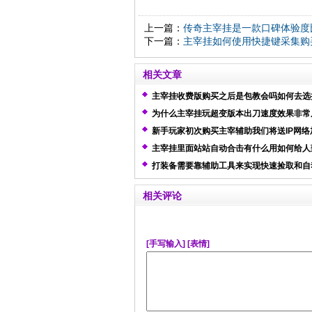
上一篇：
传奇主宰挂是一款口碑体验度
下一篇：
主宰挂如何使用快捷键采集购
相关文章
主宰挂收费版购买之后是包教会吗如何去选
载辅助
为什么主宰挂玩超变版本出刀速度效果非常
新手玩家初次购买主宰辅助我们将送IP网络
主宰挂里面站站自动合击有什么用如何给人
刀
打装备需要靠辅助工具来实现快速捡取和自
元宝功能
相关评论
[手写输入]
[表情]