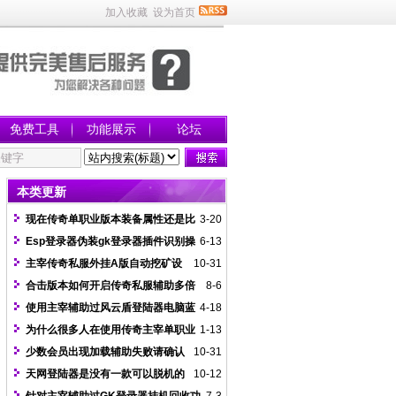
加入收藏
设为首页
免费工具
功能展示
论坛
本类更新
现在传奇单职业版本装备属性还是比
3-20
较变态的
Esp登录器伪装gk登录器插件识别操
6-13
作方法
主宰传奇私服外挂A版自动挖矿设
10-31
置
合击版本如何开启传奇私服辅助多倍
8-6
攻击功能
使用主宰辅助过风云盾登陆器电脑蓝
4-18
屏怎么办
为什么很多人在使用传奇主宰单职业
1-13
辅助
少数会员出现加载辅助失败请确认
10-31
是否有杀软等防火墙阻止解决办法
天网登陆器是没有一款可以脱机的
10-12
封挂插件