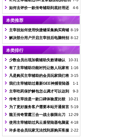
针对主宰辅助过GK登录器挂机回收功
7-3
能详细说明
如何去评价一款传奇辅助到底好用还
4-6
是不好用
本类推荐
主宰挂如何使用快捷键采集购买商铺
8-19
中的物品
解决部分用户开启主宰挂后电脑特别
8-12
卡情况说明
本类排行
少数会员出现加载辅助失败请确认
10-31
是否有杀软等防火墙阻止解决办法
有了主宰辅助功能衬托让散人玩家有
1-16
着更加完美的游戏感觉
凡是购买主宰辅助的会员玩家我们将
3-15
全程为你售后服务
我们主宰辅助过最新GEE神捕登陆器
1-1
需要替换内部文件
主宰吃药保护解包怎么调才可以达到
9-3
最快的效果
传奇主宰挂是一款口碑体验度比较
10-21
好的辅助工具
为了更好服务客户需要本站开通留言
5-19
版面如有问题请进行留言
龍王传奇雷霆三合一战士极限出刀
12-29
调法图文示例
使用主宰辅助过风云盾登陆器电脑蓝
4-18
屏怎么办
许多老会员玩家无法找到原购买客服
2-22
该如何解决？