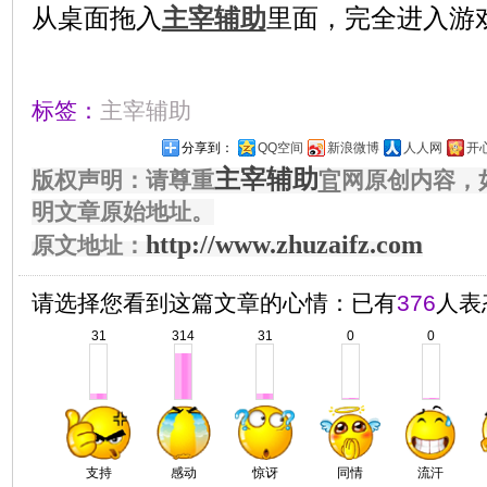
从桌面拖入
主宰辅助
里面，完全进入游
标签：
主宰辅助
分享到：
QQ空间
新浪微博
人人网
开
主宰辅助
版权声明：请尊重
官
网原创内容，
明文章原始地址。
http://www.zhuzaifz.com
原文地址：
请选择您看到这篇文章的心情：已有
376
人表
31
314
31
0
0
支持
感动
惊讶
同情
流汗