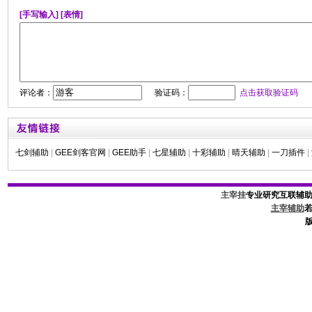
[手写输入]
[表情]
评论者：
验证码：
点击获取验证码
七剑辅助
|
GEE剑客官网
|
GEE助手
|
七星辅助
|
十彩辅助
|
晴天辅助
|
一刀插件
|
主宰挂
专业研究互联辅
主宰辅助