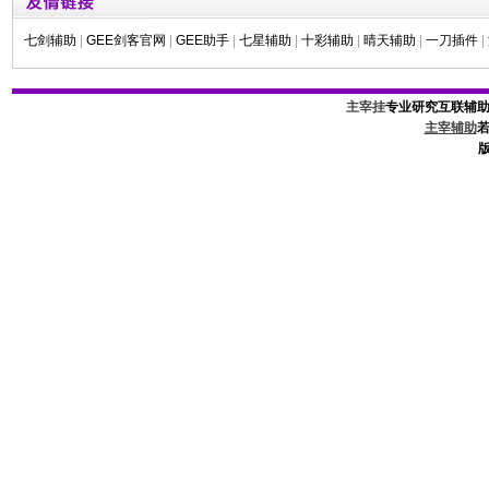
七剑辅助
|
GEE剑客官网
|
GEE助手
|
七星辅助
|
十彩辅助
|
晴天辅助
|
一刀插件
|
主宰挂
专业研究互联辅
主宰辅助