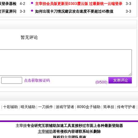
器
双登录器检
4-2
主宰挂会员版更新至0303霞云版 过最新统一云端登录
3-3
器检测
打开蓝屏问
3-3
如何出现卡刀情况建议攻击速度不要超过45数值
3-3
暂无评论
：
点击获取验证码
(
0
/500)
助
|
十彩辅助
|
晴天辅助
|
一刀插件
|
游戏守望者
|
8090盒子辅助
|
简单挂
|
传奇守护者
|
主宰挂
专业研究互联辅助加速工具直接秒过市面上各种最新登陆器
主宰辅助
若有侵权内容请联系站长删除
版权归
主宰
团队所有