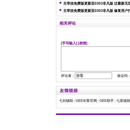
主宰挂免费版更新至0303非凡版 过最新无
测
主宰挂免费版更新至0303非凡版 修复用户
题
相关评论
[手写输入]
[表情]
评论者：
验证码
七剑辅助
|
GEE剑客官网
|
GEE助手
|
七星辅