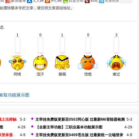
空间
新浪微博
人人网
开心网
百度空间
和讯
天涯社区
如需转载本专栏文章，请注明文章原始地址。
态
1
0
1
0
2
同情
流汗
鄙视
愤怒
难过
捡取功能展示图
战士法师触
5-3
主宰挂免费版更新至0503同心版 过最新M6登陆器检测
5-3
图
4-29
【全新主宰功能】三职业基本功能展示图
4-29
双登录器
4-9
主宰挂免费版更新至0409苍生版 过最新统一云端登录
4-9