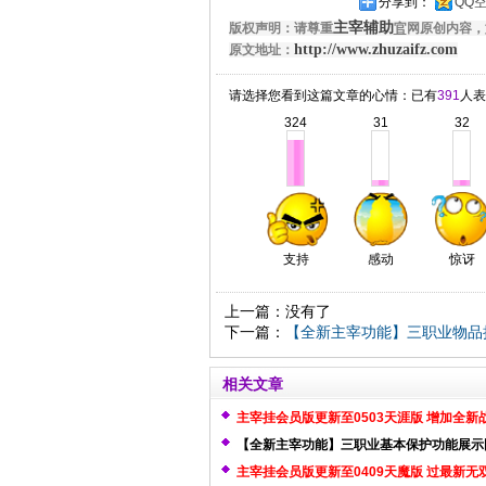
分享到：
QQ
主宰辅助
版权声明：请尊重
官
网原创内容，
http://www.zhuzaifz.com
原文地址：
请选择您看到这篇文章的心情：已有
391
人表
324
31
32
支持
感动
惊讶
上一篇：没有了
下一篇：
【全新主宰功能】三职业物品
相关文章
主宰挂会员版更新至0503天涯版 增加全新
发功能
【全新主宰功能】三职业基本保护功能展示
主宰挂会员版更新至0409天魔版 过最新无