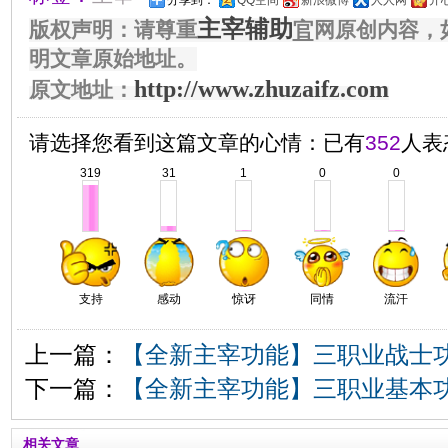
分享到：
QQ空间
新浪微博
人人网
开
主宰辅助
版权声明：请尊重
官
网原创内容，
明文章原始地址。
http://www.zhuzaifz.com
原文地址：
请选择您看到这篇文章的心情：已有
352
人表
319
31
1
0
0
支持
感动
惊讶
同情
流汗
上一篇：
【全新主宰功能】三职业战士
下一篇：
【全新主宰功能】三职业基本
相关文章