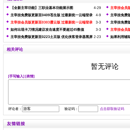
【全新主宰功能】三职业基本功能展示图
4-29
主宰挂会员版
主宰挂免费版更新至0409苍生版 过最新统一云端登录
4-9
主宰挂免费版
器
测
主宰挂会员版更新至0303霞云版 过最新统一云端登录
3-3
主宰挂免费版
器检测
题
如何出现卡刀情况建议攻击速度不要超过45数值
3-3
主宰挂会员版
主宰挂免费版更新至0223土豆版 优化侠客登录器黑屏
2-23
如果利用辅
问题
示框
相关评论
暂无评论
[手写输入]
[表情]
评论者：
验证码：
点击获取验证码