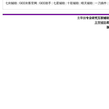
七剑辅助
|
GEE剑客官网
|
GEE助手
|
七星辅助
|
十彩辅助
|
晴天辅助
|
一刀插件
|
主宰挂
专业研究互联辅
主宰辅助