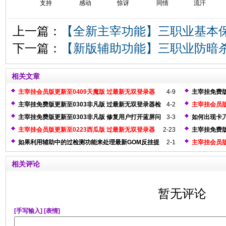
支持
感动
惊讶
同情
流汗
上一篇：
【全新主宰功能】三职业基本
下一篇：
【新版辅助功能】三职业防暗
相关文章
主宰挂会员版更新至0409天魔版 过最新无双登录器
4-9
主宰挂免费版
器
主宰挂免费版更新至0303非凡版 过最新无双登录器检
4-2
主宰挂会员版
测
器检测
主宰挂免费版更新至0303非凡版 修复用户打开蓝屏问
3-3
如何出现卡
题
主宰挂会员版更新至0223西瓜版 过最新无双登录器
2-23
主宰挂免费版
问题
如果利用辅助中的过检测功能来处理最新GOM反挂提
2-1
主宰挂会员版
示框
测
相关评论
暂无评论
[手写输入]
[表情]