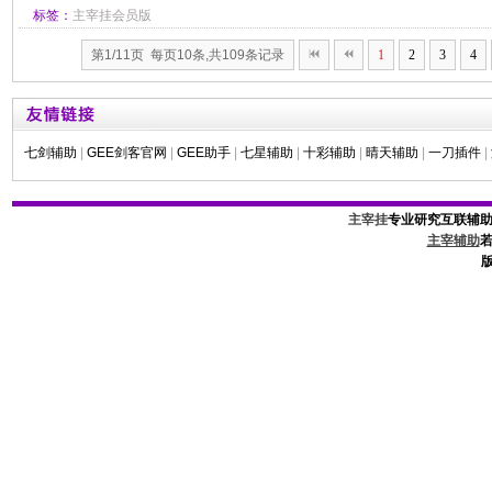
标签：
主宰挂会员版
第1/11页 每页10条,共109条记录
1
2
3
4
七剑辅助
|
GEE剑客官网
|
GEE助手
|
七星辅助
|
十彩辅助
|
晴天辅助
|
一刀插件
|
主宰挂
专业研究互联辅
主宰辅助