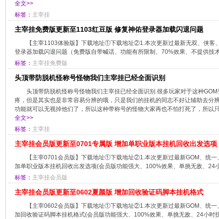
全文>>
标签：
主宰挂
主宰挂免费版更新至1103红豆版 修复神佑登录器加载闪退问题
【主宰1103体验版】下载地址①下载地址②1.本次更新过最新无双、侠客、
登录器加载闪退问题（免费版自带喊话、功能有所限制、70%效果、不提供技术支
标签：
主宰挂免费版
头顶带防脱机怪称号怪物我们主宰挂已经全面识别
头顶带防脱机怪称号怪物我们主宰挂已经全面识别.很多玩家对于这种GO
疼，但是其实也是非常容易分辨的哦，只是我们的挂机的同志不好让辅助去分
功能就可以无视掉他们了，所以这种带称号的怪物大家再也不怕打死了，所以只要
全文>>
标签：
主宰挂
主宰挂会员版更新至0701专属版 增加单职业版本挂机回收出发选项
【主宰0701会员版】下载地址①下载地址②1.本次更新过最新GOM、统
加单职业版本挂机回收出发选项(会员版功能强大、100%效果、单挑无敌、24小
标签：
主宰挂会员版
主宰挂会员版更新至0602夏颜版 增加回收验证码脚本挂机格式
【主宰0602会员版】下载地址①下载地址②1.本次更新过最新GOM、统
加回收验证码脚本挂机格式(会员版功能强大、100%效果、单挑无敌、24小时技