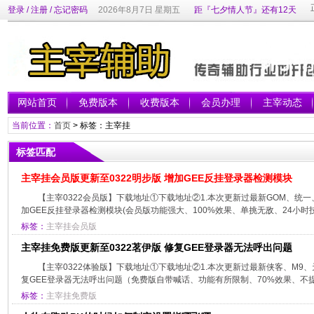
登录
/
注册
/
忘记密码
2026年8月7日 星期五
距『七夕情人节』还有12天
网站首页
免费版本
收费版本
会员办理
主宰动态
当前位置：
首页
> 标签：主宰挂
标签匹配
主宰挂会员版更新至0322明步版 增加GEE反挂登录器检测模块
【主宰0322会员版】下载地址①下载地址②1.本次更新过最新GOM、统一
加GEE反挂登录器检测模块(会员版功能强大、100%效果、单挑无敌、24小时技
标签：
主宰挂会员版
主宰挂免费版更新至0322茗伊版 修复GEE登录器无法呼出问题
【主宰0322体验版】下载地址①下载地址②1.本次更新过最新侠客、M9、
复GEE登录器无法呼出问题（免费版自带喊话、功能有所限制、70%效果、不提供
标签：
主宰挂免费版