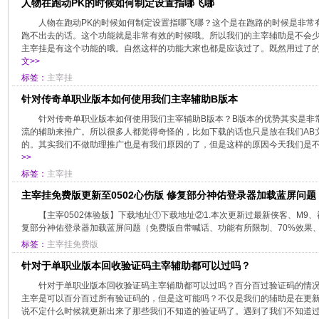
人物在跑动PK的时候如何制定设置指哪飞哪
人物在跑动PK的时候如何制定设置指哪飞哪？这个是在跑路的时候是非常
跑不出去的话。这个功能就是非常有效的时候哦。所以我们的主宰辅助是不会
主宰挂是有这个功能的哦。自然这样的功能大家也都是应该过了。既然用过了的话
文>>
标签：
主宰挂
针对传奇单职业版本如何使用我们主宰辅助B版本
针对传奇单职业版本如何使用我们主宰辅助B版本？B版本的优势其实是非
流的辅助来推广。所以很多人都觉得奇怪的，比如下载的话也只是放在我们AB
的。其实我们不做助理推广也是有我们原因的了，但是这样的原因今天我们是不会
>>
标签：
主宰挂
主宰挂免费版更新至0502心伤版 修复部分神佑登录器加载蓝屏问题
【主宰0502体验版】下载地址①下载地址②1.本次更新过最新侠客、M9、
复部分神佑登录器加载蓝屏问题（免费版自带喊话、功能有所限制、70%效果、不
标签：
主宰挂免费版
针对于单职业版本回收验证码主宰辅助都可以过吗？
针对于单职业版本回收验证码主宰辅助都可以过吗？百分百过验证码的情
主宰是可以百分百过所有验证码的，但是这可能吗？不仅是我们的辅助是在更
说不定什么时候就更新出来了那些我们不知道的验证码了。遇到了我们不知道过的